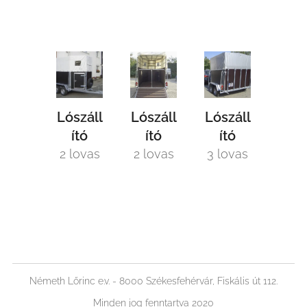
Lószáll
Lószáll
Lószáll
ító
ító
ító
2 lovas
2 lovas
3 lovas
Németh Lőrinc e.v. - 8000 Székesfehérvár, Fiskális út 112.
Minden jog fenntartva 2020