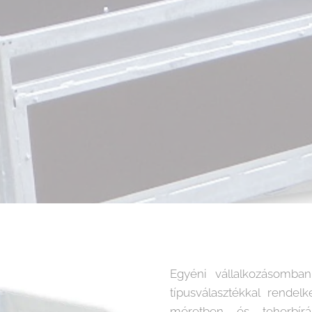
Egyéni vállalkozásomban
típusválasztékkal rendel
méretben és teherbír