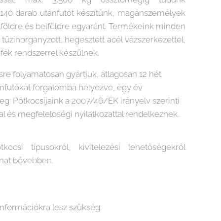
. 140 darab utánfutót készítünk, magánszemélyek
lföldre és belföldre egyaránt. Termékeink minden
tűzihorganyzott, hegesztett acél vázszerkezettel,
ék rendszerrel készülnek.
re folyamatosan gyártjuk, átlagosan 12 hét
utánfutókat forgalomba helyezve, egy év
eg. Pótkocsijaink a 2007/46/EK irányelv szerinti
l és megfelelőségi nyilatkozattal rendelkeznek.
kocsi típusokról, kivitelezési lehetőségekről
hat bővebben.
nformációkra lesz szükség: