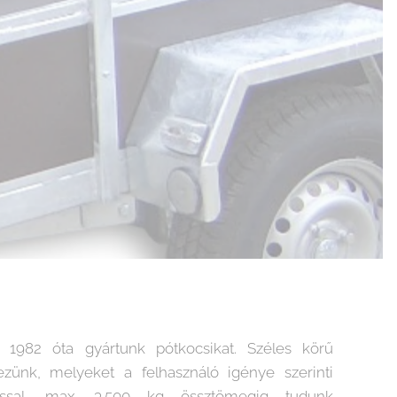
 1982 óta gyártunk pótkocsikat. Széles körű
kezünk, melyeket a felhasználó igénye szerinti
ással, max. 3.500 kg össztömegig tudunk