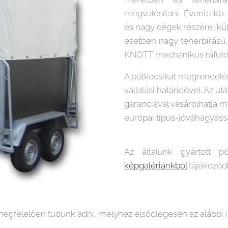
megvalósítani. Évente kb
és nagy cégek részére, kü
esetben nagy teherbírású, 
KNOTT mechanikus ráfutóf
A pótkocsikat megrendelés
vállalási határidővel. Az 
garanciával vásárolhatja m
európai típus-jóváhagyássa
Az általunk gyártott pót
képgalériánkból
tájékozód
megfelelően tudunk adni, melyhez elsődlegesen az alábbi i